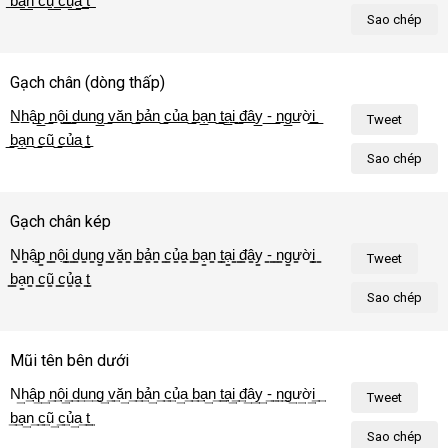
͟b͟ạ͟n͟ ͟c͟ũ͟ ͟c͟ủ͟a͟ ͟t͟ô͟i͟!͟
Sao chép
Gạch chân (dòng thấp)
N̲h̲ậ̲p̲ ̲n̲ộ̲i̲ ̲d̲u̲n̲g̲ ̲v̲ă̲n̲ ̲b̲ả̲n̲ ̲c̲ủ̲a̲ ̲b̲ạ̲n̲ ̲t̲ạ̲i̲ ̲đ̲â̲y̲ ̲-̲ ̲n̲g̲ư̲ờ̲i̲ 
Tweet
̲b̲ạ̲n̲ ̲c̲ũ̲ ̲c̲ủ̲a̲ ̲t̲ô̲i̲!̲
Sao chép
Gạch chân kép
N̳h̳ậ̳p̳ ̳n̳ộ̳i̳ ̳d̳u̳n̳g̳ ̳v̳ă̳n̳ ̳b̳ả̳n̳ ̳c̳ủ̳a̳ ̳b̳ạ̳n̳ ̳t̳ạ̳i̳ ̳đ̳â̳y̳ ̳-̳ ̳n̳g̳ư̳ờ̳i̳ 
Tweet
̳b̳ạ̳n̳ ̳c̳ũ̳ ̳c̳ủ̳a̳ ̳t̳ô̳i̳!̳
Sao chép
Mũi tên bên dưới
N͢h͢ậ͢p͢ ͢n͢ộ͢i͢ ͢d͢u͢n͢g͢ ͢v͢ă͢n͢ ͢b͢ả͢n͢ ͢c͢ủ͢a͢ ͢b͢ạ͢n͢ ͢t͢ạ͢i͢ ͢đ͢â͢y͢ ͢-͢ ͢n͢g͢ư͢ờ͢i͢ 
Tweet
͢b͢ạ͢n͢ ͢c͢ũ͢ ͢c͢ủ͢a͢ ͢t͢ô͢i͢!͢
Sao chép