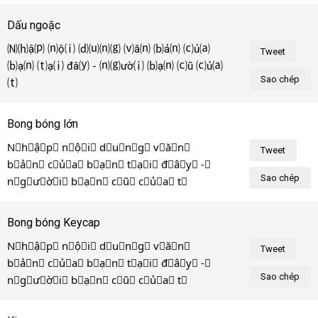
Dấu ngoặc
🄝⒣ậ⒫ ⒩ộ⒤ ⒟⒰⒩⒢ ⒱ă⒩ ⒝ả⒩ ⒞ủ⒜ 
Tweet
⒝ạ⒩ ⒯ạ⒤ đâ⒴ - ⒩⒢ườ⒤ ⒝ạ⒩ ⒞ũ ⒞ủ⒜ 
Sao chép
⒯ô⒤!
Bong bóng lớn
N⃝h⃝ậ⃝p⃝ n⃝ộ⃝i⃝ d⃝u⃝n⃝g⃝ v⃝ă⃝n⃝ 
Tweet
b⃝ả⃝n⃝ c⃝ủ⃝a⃝ b⃝ạ⃝n⃝ t⃝ạ⃝i⃝ đ⃝â⃝y⃝ -⃝ 
Sao chép
n⃝g⃝ư⃝ờ⃝i⃝ b⃝ạ⃝n⃝ c⃝ũ⃝ c⃝ủ⃝a⃝ t⃝ô⃝i⃝!⃝
Bong bóng Keycap
N⃣h⃣ậ⃣p⃣ n⃣ộ⃣i⃣ d⃣u⃣n⃣g⃣ v⃣ă⃣n⃣ 
Tweet
b⃣ả⃣n⃣ c⃣ủ⃣a⃣ b⃣ạ⃣n⃣ t⃣ạ⃣i⃣ đ⃣â⃣y⃣ -⃣ 
Sao chép
n⃣g⃣ư⃣ờ⃣i⃣ b⃣ạ⃣n⃣ c⃣ũ⃣ c⃣ủ⃣a⃣ t⃣ô⃣i⃣!⃣