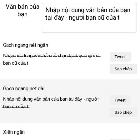
Văn bản của
bạn
Gach ngang nét ngắn
N̵h̵ậ̵p̵ ̵n̵ộ̵i̵ ̵d̵u̵n̵g̵ ̵v̵ă̵n̵ ̵b̵ả̵n̵ ̵c̵ủ̵a̵ ̵b̵ạ̵n̵ ̵t̵ạ̵i̵ ̵đ̵â̵y̵ ̵-̵ ̵n̵g̵ư̵ờ̵i̵ 
Tweet
̵b̵ạ̵n̵ ̵c̵ũ̵ ̵c̵ủ̵a̵ ̵t̵ô̵i̵!̵
Sao chép
Gạch ngang nét dài
N̶h̶ậ̶p̶ ̶n̶ộ̶i̶ ̶d̶u̶n̶g̶ ̶v̶ă̶n̶ ̶b̶ả̶n̶ ̶c̶ủ̶a̶ ̶b̶ạ̶n̶ ̶t̶ạ̶i̶ ̶đ̶â̶y̶ ̶-̶ ̶n̶g̶ư̶ờ̶i̶ 
Tweet
̶b̶ạ̶n̶ ̶c̶ũ̶ ̶c̶ủ̶a̶ ̶t̶ô̶i̶!̶
Sao chép
Xiên ngắn