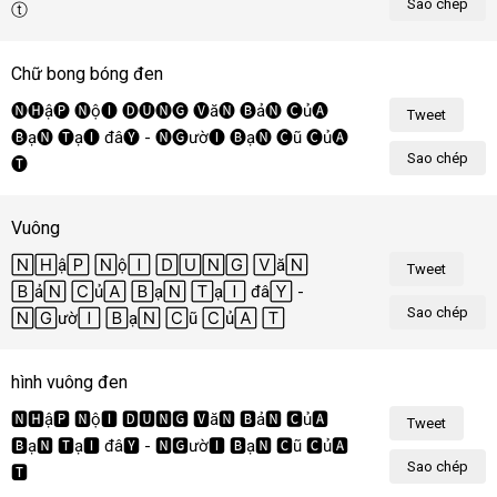
Sao chép
ⓣôⓘ!
Chữ bong bóng đen
🅝🅗ậ🅟 🅝ộ🅘 🅓🅤🅝🅖 🅥ă🅝 🅑ả🅝 🅒ủ🅐 
Tweet
🅑ạ🅝 🅣ạ🅘 đâ🅨 - 🅝🅖ườ🅘 🅑ạ🅝 🅒ũ 🅒ủ🅐 
Sao chép
🅣ô🅘!
Vuông
🄽🄷ậ🄿 🄽ộ🄸 🄳🅄🄽🄶 🅅ă🄽 
Tweet
🄱ả🄽 🄲ủ🄰 🄱ạ🄽 🅃ạ🄸 đâ🅈 - 
Sao chép
🄽🄶ườ🄸 🄱ạ🄽 🄲ũ 🄲ủ🄰 🅃ô🄸!
hình vuông đen
🅽🅷ậ🅿 🅽ộ🅸 🅳🆄🅽🅶 🆅ă🅽 🅱ả🅽 🅲ủ🅰 
Tweet
🅱ạ🅽 🆃ạ🅸 đâ🆈 - 🅽🅶ườ🅸 🅱ạ🅽 🅲ũ 🅲ủ🅰 
Sao chép
🆃ô🅸!