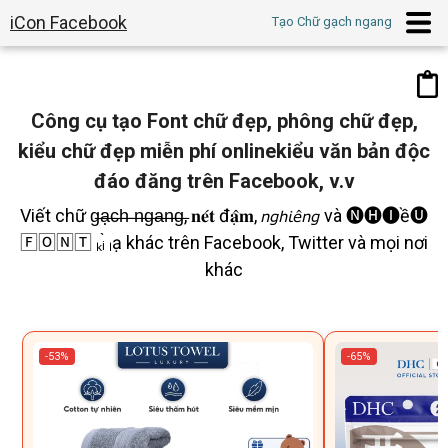
iCon Facebook
Tạo Chữ gạch ngang
Công cụ tạo
Font chữ đẹp
,
phông chữ đẹp
,
kiểu chữ đẹp miễn phí onlinekiểu văn bản độc
đáo đăng trên Facebook, v.v
Viết chữ g̶ạ̶c̶h̶ ̶n̶g̶a̶n̶g̶, 𝐧𝐞́𝐭 đ𝐚̣̂𝐦, 𝘯𝘨𝘩𝘪𝘦̂𝘯𝘨 và 🅝🅗🅘ề🅤
🄵🄾🄽🅃 ₖᵢ̀ ₗạ khác trên Facebook, Twitter và mọi nơi
khác
-53%
-65%