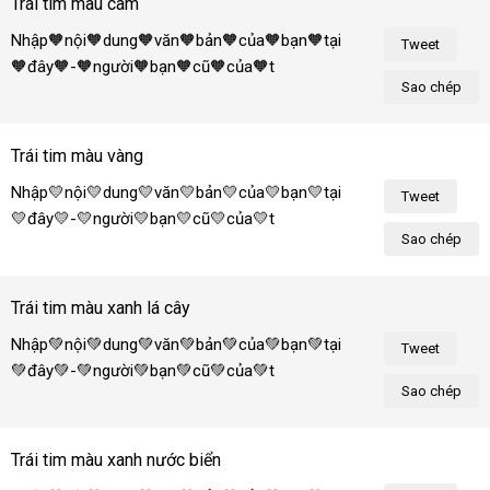
Trái tim màu cam
Nhập🧡nội🧡dung🧡văn🧡bản🧡của🧡bạn🧡tại
Tweet
🧡đây🧡-🧡người🧡bạn🧡cũ🧡của🧡tôi!
Sao chép
Trái tim màu vàng
Nhập💛nội💛dung💛văn💛bản💛của💛bạn💛tại
Tweet
💛đây💛-💛người💛bạn💛cũ💛của💛tôi!
Sao chép
Trái tim màu xanh lá cây
Nhập💚nội💚dung💚văn💚bản💚của💚bạn💚tại
Tweet
💚đây💚-💚người💚bạn💚cũ💚của💚tôi!
Sao chép
Trái tim màu xanh nước biển