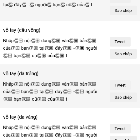
tại👏 đây👏 -👏 người👏 bạn👏 cũ👏 của👏 tôi!
Sao chép
vỗ tay (cầu vồng)
Nhập👏🏻 nội👏🏼 dung👏🏽 văn👏🏾 bản👏🏿 
Tweet
của👏🏻 bạn👏🏼 tại👏🏽 đây👏🏾 -👏🏿 người
Sao chép
👏🏻 bạn👏🏼 cũ👏🏽 của👏🏾 tôi!
vỗ tay (da trắng)
Nhập👏🏻 nội👏🏻 dung👏🏻 văn👏🏻 bản👏🏻 
Tweet
của👏🏻 bạn👏🏻 tại👏🏻 đây👏🏻 -👏🏻 người
Sao chép
👏🏻 bạn👏🏻 cũ👏🏻 của👏🏻 tôi!
vỗ tay (da vàng)
Nhập👏🏼 nội👏🏼 dung👏🏼 văn👏🏼 bản👏🏼 
Tweet
của👏🏼 bạn👏🏼 tại👏🏼 đây👏🏼 -👏🏼 người