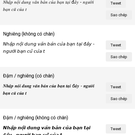
𝑁ℎ𝑎̣̂𝑝 𝑛𝑜̣̂𝑖 𝑑𝑢𝑛𝑔 𝑣𝑎̆𝑛 𝑏𝑎̉𝑛 𝑐𝑢̉𝑎 𝑏𝑎̣𝑛 𝑡𝑎̣𝑖 đ𝑎̂𝑦 - 𝑛𝑔𝑢̛𝑜̛̀𝑖 
Tweet
𝑏𝑎̣𝑛 𝑐𝑢̃ 𝑐𝑢̉𝑎 𝑡𝑜̂𝑖!
Sao chép
Nghiêng (không có chân)
𝘕𝘩𝘢̣̂𝘱 𝘯𝘰̣̂𝘪 𝘥𝘶𝘯𝘨 𝘷𝘢̆𝘯 𝘣𝘢̉𝘯 𝘤𝘶̉𝘢 𝘣𝘢̣𝘯 𝘵𝘢̣𝘪 đ𝘢̂𝘺 - 
Tweet
𝘯𝘨𝘶̛𝘰̛̀𝘪 𝘣𝘢̣𝘯 𝘤𝘶̃ 𝘤𝘶̉𝘢 𝘵𝘰̂𝘪!
Sao chép
Đậm / nghiêng (có chân)
𝑵𝒉𝒂̣̂𝒑 𝒏𝒐̣̂𝒊 𝒅𝒖𝒏𝒈 𝒗𝒂̆𝒏 𝒃𝒂̉𝒏 𝒄𝒖̉𝒂 𝒃𝒂̣𝒏 𝒕𝒂̣𝒊 đ𝒂̂𝒚 - 𝒏𝒈𝒖̛𝒐̛̀𝒊 
Tweet
𝒃𝒂̣𝒏 𝒄𝒖̃ 𝒄𝒖̉𝒂 𝒕𝒐̂𝒊!
Sao chép
Đậm / nghiêng (không có chân)
𝙉𝙝𝙖̣̂𝙥 𝙣𝙤̣̂𝙞 𝙙𝙪𝙣𝙜 𝙫𝙖̆𝙣 𝙗𝙖̉𝙣 𝙘𝙪̉𝙖 𝙗𝙖̣𝙣 𝙩𝙖̣𝙞 
Tweet