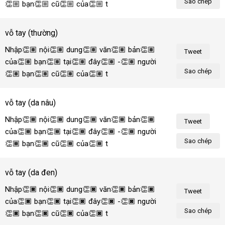
Sao chép
👏🏼 bạn👏🏼 cũ👏🏼 của👏🏼 tôi!
vỗ tay (thường)
Nhập👏🏽 nội👏🏽 dung👏🏽 văn👏🏽 bản👏🏽 
Tweet
của👏🏽 bạn👏🏽 tại👏🏽 đây👏🏽 -👏🏽 người
Sao chép
👏🏽 bạn👏🏽 cũ👏🏽 của👏🏽 tôi!
vỗ tay (da nâu)
Nhập👏🏾 nội👏🏾 dung👏🏾 văn👏🏾 bản👏🏾 
Tweet
của👏🏾 bạn👏🏾 tại👏🏾 đây👏🏾 -👏🏾 người
Sao chép
👏🏾 bạn👏🏾 cũ👏🏾 của👏🏾 tôi!
vỗ tay (da đen)
Nhập👏🏿 nội👏🏿 dung👏🏿 văn👏🏿 bản👏🏿 
Tweet
của👏🏿 bạn👏🏿 tại👏🏿 đây👏🏿 -👏🏿 người
Sao chép
👏🏿 bạn👏🏿 cũ👏🏿 của👏🏿 tôi!