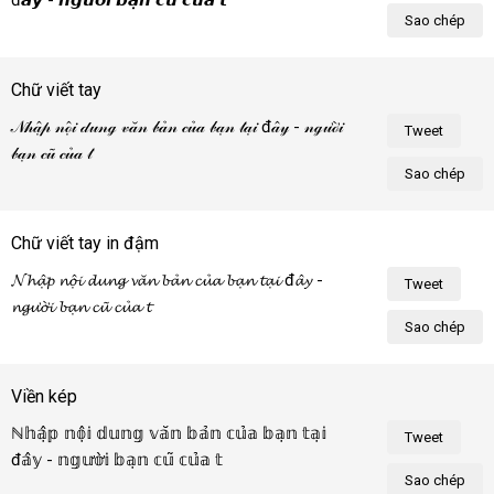
đ𝙖̂𝙮 - 𝙣𝙜𝙪̛𝙤̛̀𝙞 𝙗𝙖̣𝙣 𝙘𝙪̃ 𝙘𝙪̉𝙖 𝙩𝙤̂𝙞!
Sao chép
Chữ viết tay
𝒩𝒽𝒶̣̂𝓅 𝓃ℴ̣̂𝒾 𝒹𝓊𝓃ℊ 𝓋𝒶̆𝓃 𝒷𝒶̉𝓃 𝒸𝓊̉𝒶 𝒷𝒶̣𝓃 𝓉𝒶̣𝒾 đ𝒶̂𝓎 - 𝓃ℊ𝓊̛ℴ̛̀𝒾 
Tweet
𝒷𝒶̣𝓃 𝒸𝓊̃ 𝒸𝓊̉𝒶 𝓉ℴ̂𝒾!
Sao chép
Chữ viết tay in đậm
𝓝𝓱𝓪̣̂𝓹 𝓷𝓸̣̂𝓲 𝓭𝓾𝓷𝓰 𝓿𝓪̆𝓷 𝓫𝓪̉𝓷 𝓬𝓾̉𝓪 𝓫𝓪̣𝓷 𝓽𝓪̣𝓲 đ𝓪̂𝔂 - 
Tweet
𝓷𝓰𝓾̛𝓸̛̀𝓲 𝓫𝓪̣𝓷 𝓬𝓾̃ 𝓬𝓾̉𝓪 𝓽𝓸̂𝓲!
Sao chép
Viền kép
ℕ𝕙𝕒̣̂𝕡 𝕟𝕠̣̂𝕚 𝕕𝕦𝕟𝕘 𝕧𝕒̆𝕟 𝕓𝕒̉𝕟 𝕔𝕦̉𝕒 𝕓𝕒̣𝕟 𝕥𝕒̣𝕚 
Tweet
đ𝕒̂𝕪 - 𝕟𝕘𝕦̛𝕠̛̀𝕚 𝕓𝕒̣𝕟 𝕔𝕦̃ 𝕔𝕦̉𝕒 𝕥𝕠̂𝕚!
Sao chép