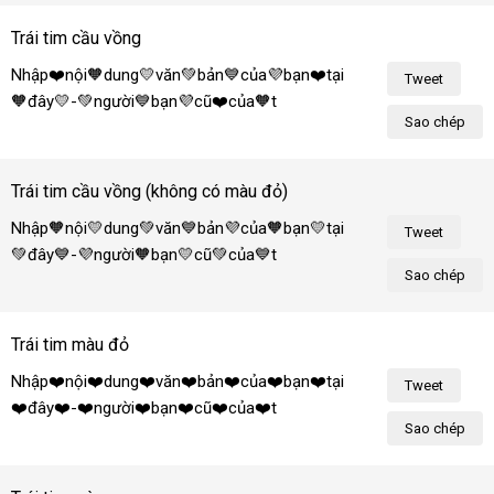
Trái tim cầu vồng
Nhập❤️nội🧡dung💛văn💚bản💙của💜bạn❤️tại
Tweet
🧡đây💛-💚người💙bạn💜cũ❤️của🧡tôi!
Sao chép
Trái tim cầu vồng (không có màu đỏ)
Nhập🧡nội💛dung💚văn💙bản💜của🧡bạn💛tại
Tweet
💚đây💙-💜người🧡bạn💛cũ💚của💙tôi!
Sao chép
Trái tim màu đỏ
Nhập❤️nội❤️dung❤️văn❤️bản❤️của❤️bạn❤️tại
Tweet
❤️đây❤️-❤️người❤️bạn❤️cũ❤️của❤️tôi!
Sao chép