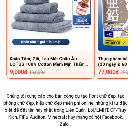
Khăn Tắm, Gội, Lau Mặt Châu Âu
Thực phẩm bảo 
LOTUS 100% Cotton Mềm Mịn Thấm
(20 ngày & 60 n
Hút Dùng Cho Gia Đình Spa Khách Sạn
hỗ trợ bổ sung 
9,000đ
77,000đ
19,000đ
220,
Chúng tôi cung cấp cho bạn công cụ tạo Font chữ đẹp, tạo
phông chữ đẹp, kiểu chữ đẹp miễn phí online; những kí tự đặc
biệt để đặt tên hay nhất trong Liên Quân, Lol/LMHT, CF/Truy
Kích, FiFa, Auditon, Minecraft hay mạng xã hội Facebook,
Zalo…