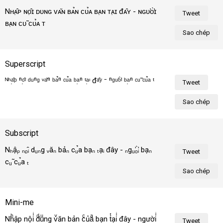
Nʜᴀ̣̂ᴘ ɴᴏ̣̂ɪ ᴅᴜɴɢ ᴠᴀ̆ɴ ʙᴀ̉ɴ ᴄᴜ̉ᴀ ʙᴀ̣ɴ ᴛᴀ̣ɪ đᴀ̂ʏ - ɴɢᴜ̛ᴏ̛̀ɪ 
Tweet
ʙᴀ̣ɴ ᴄᴜ̃ ᴄᴜ̉ᴀ ᴛᴏ̂ɪ!
Sao chép
Superscript
ᴺʰᵃ̣̂ᵖ ⁿᵒ̣̂ᶦ ᵈᵘⁿᵍ ᵛᵃ̆ⁿ ᵇᵃ̉ⁿ ᶜᵘ̉ᵃ ᵇᵃ̣ⁿ ᵗᵃ̣ᶦ đᵃ̂ʸ ⁻ ⁿᵍᵘ̛ᵒ̛̀ᶦ ᵇᵃ̣ⁿ ᶜᵘ̃ ᶜᵘ̉ᵃ 
Tweet
ᵗᵒ̂ᶦ!
Sao chép
Subscript
Nₕậₚ ₙₒ̣̂ᵢ dᵤₙg ᵥăₙ bảₙ cᵤ̉a bạₙ ₜạᵢ đây - ₙgᵤ̛ₒ̛̀ᵢ bạₙ 
Tweet
cᵤ̃ cᵤ̉a ₜₒ̂ᵢ!
Sao chép
Mini-me
Nhͪập nộiͥ dͩuͧng vͮăn bản cͨủaͣ bạn tͭạiͥ đây - ngườiͥ 
Tweet