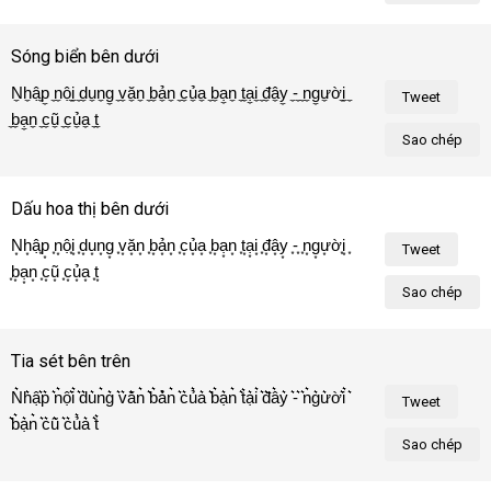
Sóng biển bên dưới
N̼h̼ậ̼p̼ ̼n̼ộ̼i̼ ̼d̼u̼n̼g̼ ̼v̼ă̼n̼ ̼b̼ả̼n̼ ̼c̼ủ̼a̼ ̼b̼ạ̼n̼ ̼t̼ạ̼i̼ ̼đ̼â̼y̼ ̼-̼ ̼n̼g̼ư̼ờ̼i̼ 
Tweet
̼b̼ạ̼n̼ ̼c̼ũ̼ ̼c̼ủ̼a̼ ̼t̼ô̼i̼!̼
Sao chép
Dấu hoa thị bên dưới
N͙h͙ậ͙p͙ ͙n͙ộ͙i͙ ͙d͙u͙n͙g͙ ͙v͙ă͙n͙ ͙b͙ả͙n͙ ͙c͙ủ͙a͙ ͙b͙ạ͙n͙ ͙t͙ạ͙i͙ ͙đ͙â͙y͙ ͙-͙ ͙n͙g͙ư͙ờ͙i͙ 
Tweet
͙b͙ạ͙n͙ ͙c͙ũ͙ ͙c͙ủ͙a͙ ͙t͙ô͙i͙!͙
Sao chép
Tia sét bên trên
N͛h͛ậ͛p͛ ͛n͛ộ͛i͛ ͛d͛u͛n͛g͛ ͛v͛ă͛n͛ ͛b͛ả͛n͛ ͛c͛ủ͛a͛ ͛b͛ạ͛n͛ ͛t͛ạ͛i͛ ͛đ͛â͛y͛ ͛-͛ ͛n͛g͛ư͛ờ͛i͛ 
Tweet
͛b͛ạ͛n͛ ͛c͛ũ͛ ͛c͛ủ͛a͛ ͛t͛ô͛i͛!͛
Sao chép