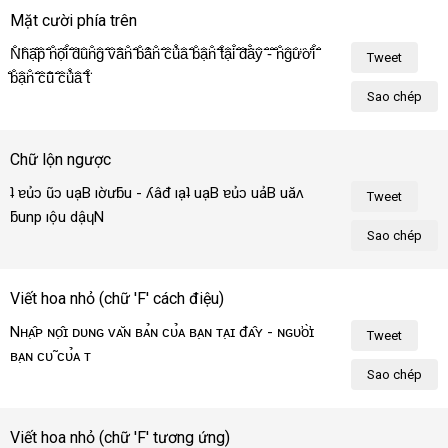
Mặt cười phía trên
N̐̈h̐̈ậ̐̈p̐̈ ̐̈n̐̈ộ̐̈i̐̈ ̐̈d̐̈u̐̈n̐̈g̐̈ ̐̈v̐̈ă̐̈n̐̈ ̐̈b̐̈ả̐̈n̐̈ ̐̈c̐̈ủ̐̈a̐̈ ̐̈b̐̈ạ̐̈n̐̈ ̐̈t̐̈ạ̐̈i̐̈ ̐̈đ̐̈â̐̈y̐̈ ̐̈-̐̈ ̐̈n̐̈g̐̈ư̐̈ờ̐̈i̐̈ 
Tweet
̐̈b̐̈ạ̐̈n̐̈ ̐̈c̐̈ũ̐̈ ̐̈c̐̈ủ̐̈a̐̈ ̐̈t̐̈ô̐̈i̐̈!̐̈
Sao chép
Chữ lộn ngược
¡ıôʇ ɐủɔ ũɔ uạB ıờưƃu - ʎâđ ıạʇ uạB ɐủɔ uảB uăʌ 
Tweet
ƃunp ıộu dậɥN
Sao chép
Viết hoa nhỏ (chữ 'F' cách điệu)
Nʜᴀ̣̂ᴘ ɴᴏ̣̂ɪ ᴅᴜɴɢ ᴠᴀ̆ɴ ʙᴀ̉ɴ ᴄᴜ̉ᴀ ʙᴀ̣ɴ ᴛᴀ̣ɪ đᴀ̂ʏ - ɴɢᴜ̛ᴏ̛̀ɪ 
Tweet
ʙᴀ̣ɴ ᴄᴜ̃ ᴄᴜ̉ᴀ ᴛᴏ̂ɪ!
Sao chép
Viết hoa nhỏ (chữ 'F' tương ứng)