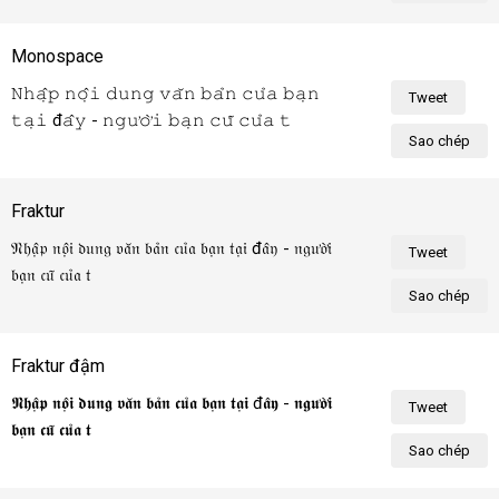
Monospace
𝙽𝚑𝚊̣̂𝚙 𝚗𝚘̣̂𝚒 𝚍𝚞𝚗𝚐 𝚟𝚊̆𝚗 𝚋𝚊̉𝚗 𝚌𝚞̉𝚊 𝚋𝚊̣𝚗 
Tweet
𝚝𝚊̣𝚒 đ𝚊̂𝚢 - 𝚗𝚐𝚞̛𝚘̛̀𝚒 𝚋𝚊̣𝚗 𝚌𝚞̃ 𝚌𝚞̉𝚊 𝚝𝚘̂𝚒!
Sao chép
Fraktur
𝔑𝔥𝔞̣̂𝔭 𝔫𝔬̣̂𝔦 𝔡𝔲𝔫𝔤 𝔳𝔞̆𝔫 𝔟𝔞̉𝔫 𝔠𝔲̉𝔞 𝔟𝔞̣𝔫 𝔱𝔞̣𝔦 đ𝔞̂𝔶 - 𝔫𝔤𝔲̛𝔬̛̀𝔦 
Tweet
𝔟𝔞̣𝔫 𝔠𝔲̃ 𝔠𝔲̉𝔞 𝔱𝔬̂𝔦!
Sao chép
Fraktur đậm
𝕹𝖍𝖆̣̂𝖕 𝖓𝖔̣̂𝖎 𝖉𝖚𝖓𝖌 𝖛𝖆̆𝖓 𝖇𝖆̉𝖓 𝖈𝖚̉𝖆 𝖇𝖆̣𝖓 𝖙𝖆̣𝖎 đ𝖆̂𝖞 - 𝖓𝖌𝖚̛𝖔̛̀𝖎 
Tweet
𝖇𝖆̣𝖓 𝖈𝖚̃ 𝖈𝖚̉𝖆 𝖙𝖔̂𝖎!
Sao chép