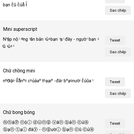
bạn cͨũ cͨủaͣ tͭôiͥ!
Sao chép
Mini superscript
N ͪập nộ ͥ  ͩ ͧng  ͮăn bản  ͨủ ͣ bạn  ͭạ ͥ đây - ngườ ͥ bạn  
Tweet
ͨũ  ͨủ ͣ  ͭô ͥ!
Sao chép
Chữ chồng mini
nᴺộͪiậᵖ vͩăͧnⁿᵍ cᵇủảaⁿ tᵇạạiⁿ -đâʸ bⁿạᵍnườᶦ cͨủũa 
Tweet
ᵗôᶦ!
Sao chép
Chữ bong bóng
Ⓝⓗậⓟ ⓝộⓘ ⓓⓤⓝⓖ ⓥăⓝ ⓑảⓝ ⓒủⓐ 
Tweet
ⓑạⓝ ⓣạⓘ đâⓨ - ⓝⓖườⓘ ⓑạⓝ ⓒũ ⓒủⓐ 