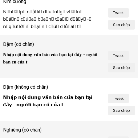
Kim cương
N⃟h⃟ậ⃟p⃟ n⃟ộ⃟i⃟ d⃟u⃟n⃟g⃟ v⃟ă⃟n⃟ 
Tweet
b⃟ả⃟n⃟ c⃟ủ⃟a⃟ b⃟ạ⃟n⃟ t⃟ạ⃟i⃟ đ⃟â⃟y⃟ -⃟ 
Sao chép
n⃟g⃟ư⃟ờ⃟i⃟ b⃟ạ⃟n⃟ c⃟ũ⃟ c⃟ủ⃟a⃟ t⃟ô⃟i⃟!⃟
Đậm (có chân)
𝐍𝐡𝐚̣̂𝐩 𝐧𝐨̣̂𝐢 𝐝𝐮𝐧𝐠 𝐯𝐚̆𝐧 𝐛𝐚̉𝐧 𝐜𝐮̉𝐚 𝐛𝐚̣𝐧 𝐭𝐚̣𝐢 đ𝐚̂𝐲 - 𝐧𝐠𝐮̛𝐨̛̀𝐢 
Tweet
𝐛𝐚̣𝐧 𝐜𝐮̃ 𝐜𝐮̉𝐚 𝐭𝐨̂𝐢!
Sao chép
Đậm (không có chân)
𝗡𝗵𝗮̣̂𝗽 𝗻𝗼̣̂𝗶 𝗱𝘂𝗻𝗴 𝘃𝗮̆𝗻 𝗯𝗮̉𝗻 𝗰𝘂̉𝗮 𝗯𝗮̣𝗻 𝘁𝗮̣𝗶 
Tweet
đ𝗮̂𝘆 - 𝗻𝗴𝘂̛𝗼̛̀𝗶 𝗯𝗮̣𝗻 𝗰𝘂̃ 𝗰𝘂̉𝗮 𝘁𝗼̂𝗶!
Sao chép
Nghiêng (có chân)