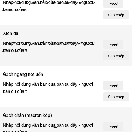
N̷h̷ậ̷p̷ ̷n̷ộ̷i̷ ̷d̷u̷n̷g̷ ̷v̷ă̷n̷ ̷b̷ả̷n̷ ̷c̷ủ̷a̷ ̷b̷ạ̷n̷ ̷t̷ạ̷i̷ ̷đ̷â̷y̷ ̷-̷ ̷n̷g̷ư̷ờ̷i̷ 
Tweet
̷b̷ạ̷n̷ ̷c̷ũ̷ ̷c̷ủ̷a̷ ̷t̷ô̷i̷!̷
Sao chép
Xiên dài
N̸h̸ậ̸p̸ ̸n̸ộ̸i̸ ̸d̸u̸n̸g̸ ̸v̸ă̸n̸ ̸b̸ả̸n̸ ̸c̸ủ̸a̸ ̸b̸ạ̸n̸ ̸t̸ạ̸i̸ ̸đ̸â̸y̸ ̸-̸ ̸n̸g̸ư̸ờ̸i̸ 
Tweet
̸b̸ạ̸n̸ ̸c̸ũ̸ ̸c̸ủ̸a̸ ̸t̸ô̸i̸!̸
Sao chép
Gạch ngang nét uốn
N̴h̴ậ̴p̴ ̴n̴ộ̴i̴ ̴d̴u̴n̴g̴ ̴v̴ă̴n̴ ̴b̴ả̴n̴ ̴c̴ủ̴a̴ ̴b̴ạ̴n̴ ̴t̴ạ̴i̴ ̴đ̴â̴y̴ ̴-̴ ̴n̴g̴ư̴ờ̴i̴ 
Tweet
̴b̴ạ̴n̴ ̴c̴ũ̴ ̴c̴ủ̴a̴ ̴t̴ô̴i̴!̴
Sao chép
Gạch chân (macron kép)
N͟h͟ậ͟p͟ ͟n͟ộ͟i͟ ͟d͟u͟n͟g͟ ͟v͟ă͟n͟ ͟b͟ả͟n͟ ͟c͟ủ͟a͟ ͟b͟ạ͟n͟ ͟t͟ạ͟i͟ ͟đ͟â͟y͟ ͟-͟ ͟n͟g͟ư͟ờ͟i͟ 
Tweet