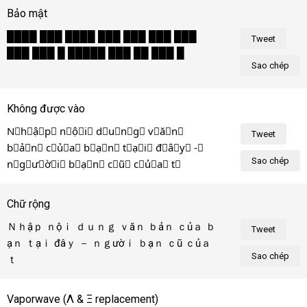
Bảo mật
████ ███ ████ ███ ███ ███ ███ 
Tweet
███ ███ █ █████ ███ ██ ███ ████
Sao chép
Không được vào
N⃠h⃠ậ⃠p⃠ n⃠ộ⃠i⃠ d⃠u⃠n⃠g⃠ v⃠ă⃠n⃠ 
Tweet
b⃠ả⃠n⃠ c⃠ủ⃠a⃠ b⃠ạ⃠n⃠ t⃠ạ⃠i⃠ đ⃠â⃠y⃠ -⃠ 
Sao chép
n⃠g⃠ư⃠ờ⃠i⃠ b⃠ạ⃠n⃠ c⃠ũ⃠ c⃠ủ⃠a⃠ t⃠ô⃠i⃠!⃠
Chữ rộng
Ｎｈậｐ ｎộｉ ｄｕｎｇ ｖăｎ ｂảｎ ｃủａ ｂ
Tweet
ạｎ ｔạｉ đâｙ － ｎｇườｉ ｂạｎ ｃũ ｃủａ 
Sao chép
ｔôｉ！
Vaporwave (
Λ
&
Ξ
replacement)