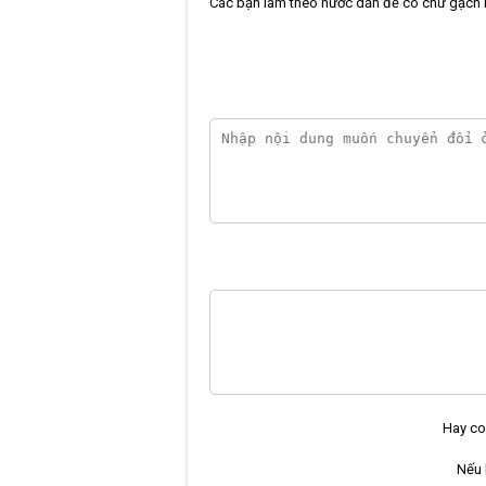
Các bạn làm theo hước dẫn để có chữ gạch 
Hay co
Nếu 