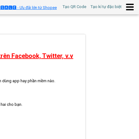
Tạo QR Code
Tạo kí tự đặc biệt
🆂🅰🅻🅴 - Ưu đãi lớn từ Shopee
rên Facebook, Twitter, v.v
ần dùng app hay phần mềm nào.
 hai cho bạn.